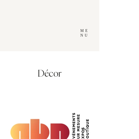
ME
NU
Décor