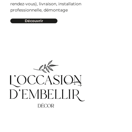
rendez-vous), livraison, installation
professionnelle, démontage
Découvrir