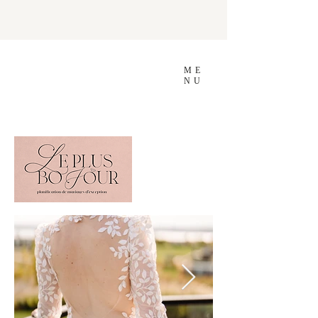
ME
NU