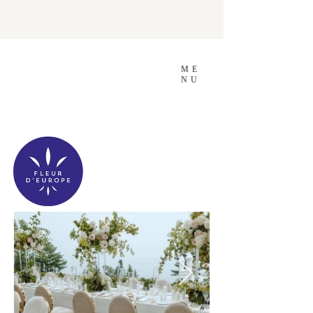
ME
NU