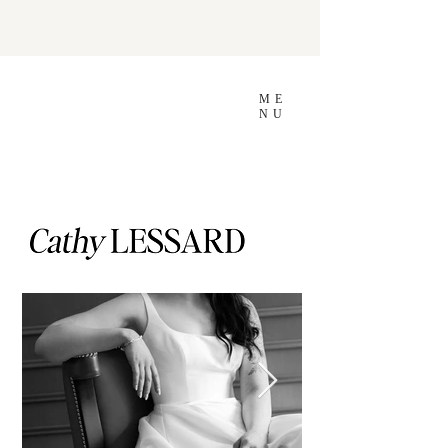
ME
NU