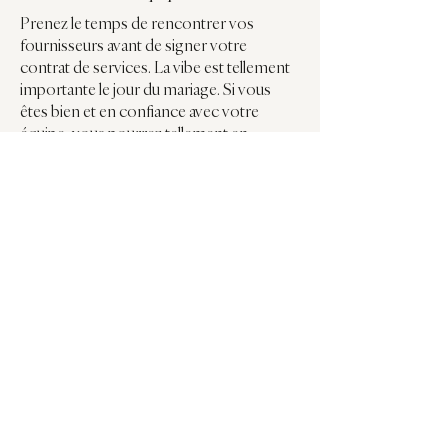
Prenez le temps de rencontrer vos
fournisseurs avant de signer votre
contrat de services. La vibe est tellement
importante le jour du mariage. Si vous
êtes bien et en confiance avec votre
équipe, vous pourrez tellement en
profiter davantage!
Cathy Lessard Photographe
Avis sur la compagnie