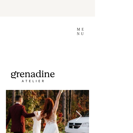
ME
NU