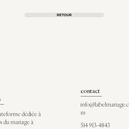
RETOUR
contact
s
info@labelmariage.
m
ateforme dédiée à
rs du mariage à
514 913-4843