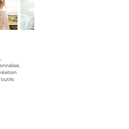
,
nnalisé,
réation
’outils