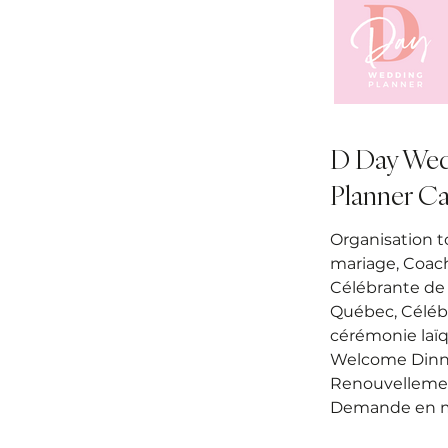
D Day We
Planner C
Organisation to
mariage, Coach
Célébrante de 
Québec, Céléb
cérémonie laï
Welcome Dinn
Renouvelleme
Demande en m