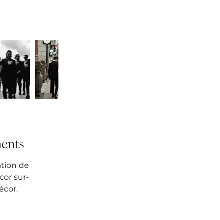
ents
ation de
cor sur-
écor.