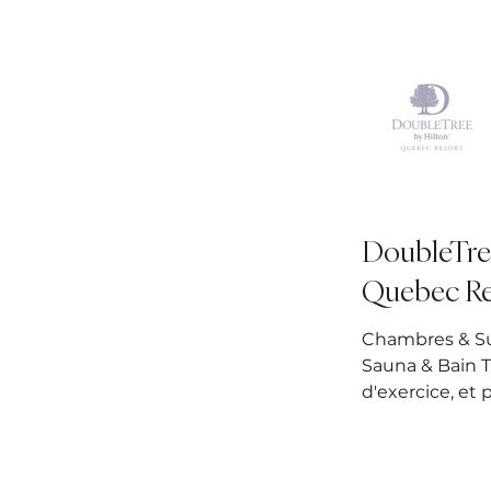
DoubleTre
Quebec Re
Chambres & Su
Sauna & Bain T
d'exercice, et p