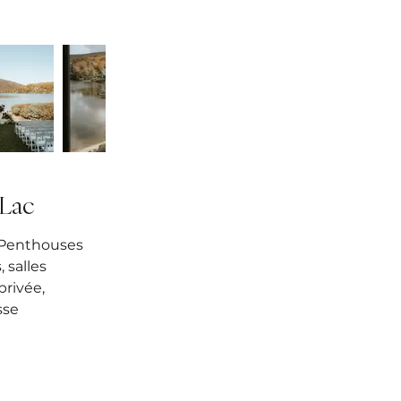
-Lac
t Penthouses
 salles
privée,
sse