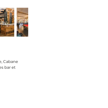
e, Cabane
 ba​r​ et