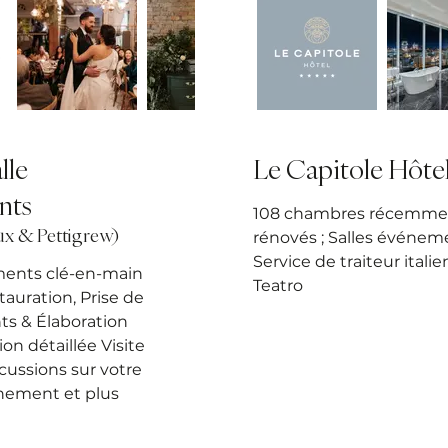
lle
Le Capitole Hôte
nts
108 chambres récemme
ux & Pettigrew)
rénovés ; Salles événeme
Service de traiteur italie
ments clé-en-main
Teatro
tauration, Prise de
s & Élaboration
on détaillée Visite
scussions sur votre
énement et plus