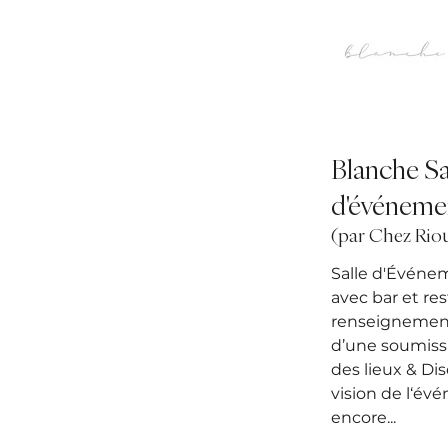
Blanche Sa
d'événeme
(par Chez Rio
Salle d'Événe
avec bar et res
renseignement
d’une soumissi
des lieux & Di
vision de l‘év
encore...