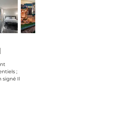
l
nt
ntiels ;
n signé Il