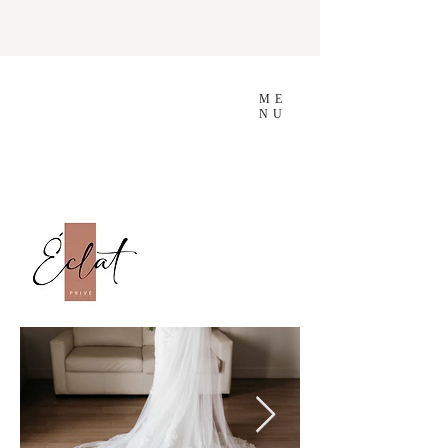
ME
NU